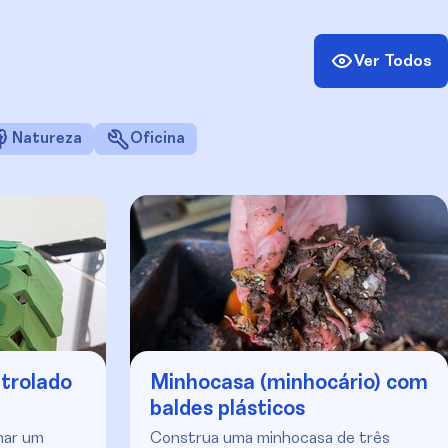
Ver Todos
Natureza
Oficina
trolado
Minhocasa (minhocário) com
baldes plásticos
mar um
Construa uma minhocasa de três