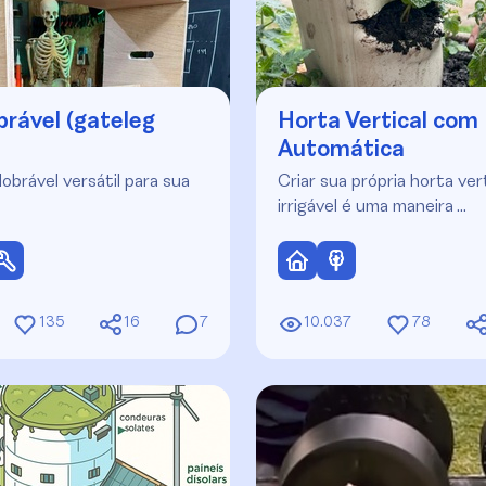
rável (gateleg
Horta Vertical com 
Automática
brável versátil para sua
Criar sua própria horta ver
irrigável é uma maneira …
135
16
7
10.037
78