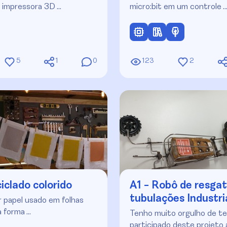
 impressora 3D …
micro:bit em um controle 
5
1
0
123
2
iclado colorido
A1 - Robô de resga
tubulações Industri
 papel usado em folhas
 forma …
Tenho muito orgulho de te
participado deste projeto 