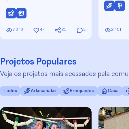
7.078
47
25
3
2.401
Projetos Populares
Veja os projetos mais acessados pela comu
Todos
Artesanato
Brinquedos
Casa