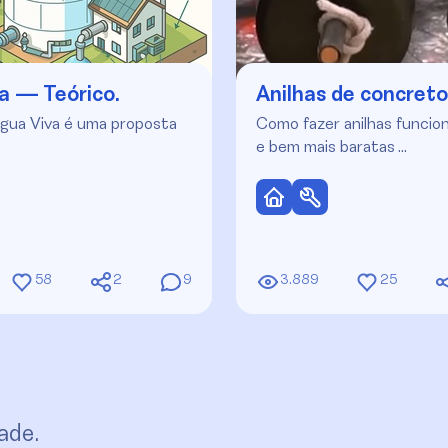
a — Teórico.
Anilhas de concreto
gua Viva é uma proposta
Como fazer anilhas funcion
e bem mais baratas …
58
2
9
3.889
25
ade.