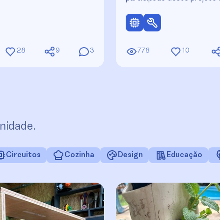
28
9
3
778
10
nidade.
Circuitos
Cozinha
Design
Educação