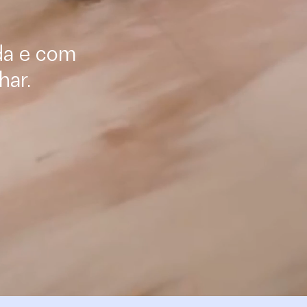
da e com
har.