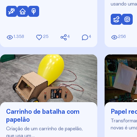
usando uma
1.358
25
4
4
256
Carrinho de batalha com
Papel rec
papelão
Transformar
novas é uma
Criação de um carrinho de papelão,
que usa um …