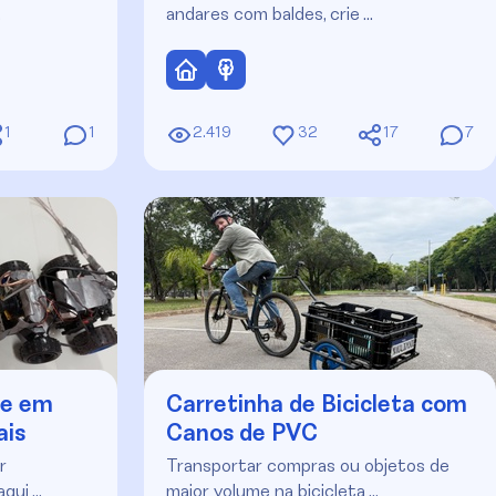
…
andares com baldes, crie …
1
1
2.419
32
17
7
te em
Carretinha de Bicicleta com
ais
Canos de PVC
r
Transportar compras ou objetos de
aqui …
maior volume na bicicleta …