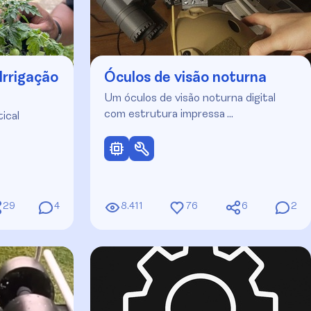
Irrigação
Óculos de visão noturna
Um óculos de visão noturna digital
com estrutura impressa …
tical
29
4
8.411
76
6
2