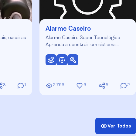
Alarme Caseiro
ais, caseiras
Alarme Caseiro Super Tecnológico
Aprenda a construir um sistema …
3
1
2.796
6
5
2
Ver Todos