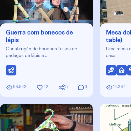
Guerra com bonecos de
Mesa dob
lápis
table)
Construção de bonecos feitos de
Uma mesa do
pedaços de lápis e …
casa.
63.943
43
5
6
14.337