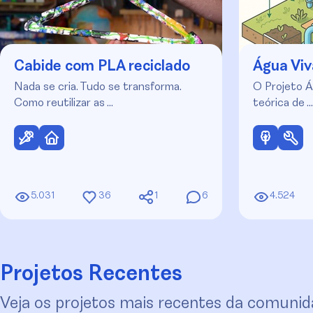
Cabide com PLA reciclado
Água Viv
Nada se cria. Tudo se transforma.
O Projeto Á
Como reutilizar as …
teórica de …
5.031
36
1
6
4.524
Projetos Recentes
Veja os projetos mais recentes da comunid