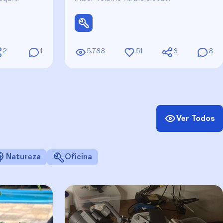
2
1
5.788
51
8
8
Ver Todos
Natureza
Oficina