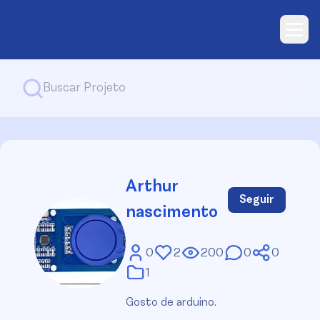
Arthur
Seguir
nascimento
0
2
200
0
0
1
Gosto de arduino.