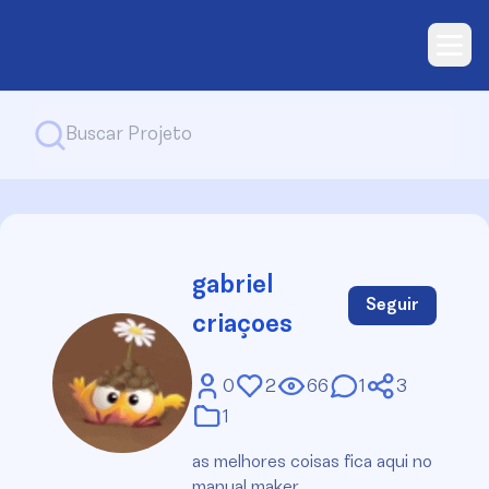
gabriel
Seguir
criaçoes
0
2
66
1
3
1
as melhores coisas fica aqui no
manual maker