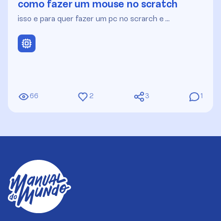
como fazer um mouse no scratch
isso e para quer fazer um pc no scrarch e …
66
2
3
1