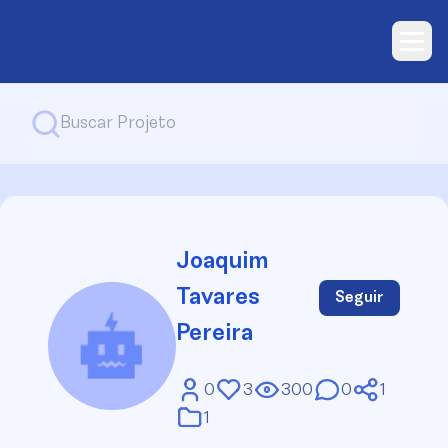
Joaquim
Tavares
Seguir
Pereira
0
3
300
0
1
1