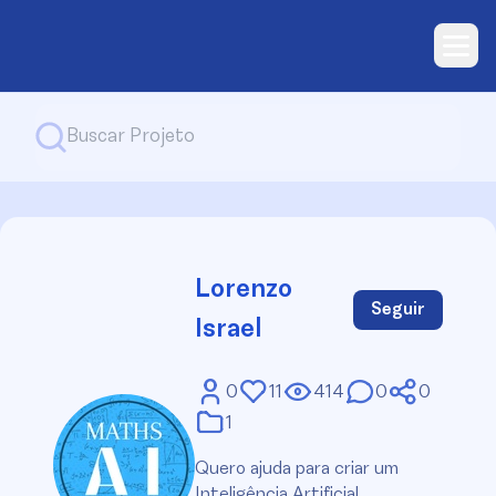
Lorenzo
Seguir
Israel
0
11
414
0
0
1
Quero ajuda para criar um
Inteligência Artificial