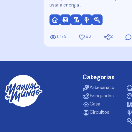
usar a energia …
1.779
23
2
Categorias
Artesanato
Brinquedos
Casa
Circuitos