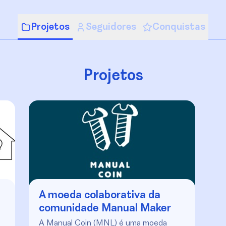
Projetos
Seguidores
Conquistas
Projetos
A moeda colaborativa da
comunidade Manual Maker
A Manual Coin (MNL) é uma moeda