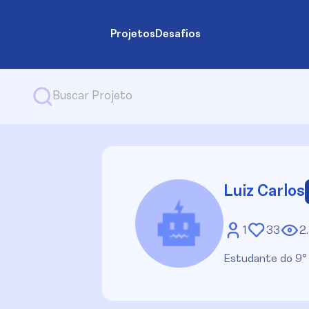
Projetos
Desafios
Luiz Carlos
1
33
2
Estudante do 9° 