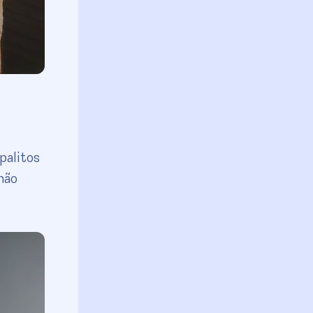
palitos
 não