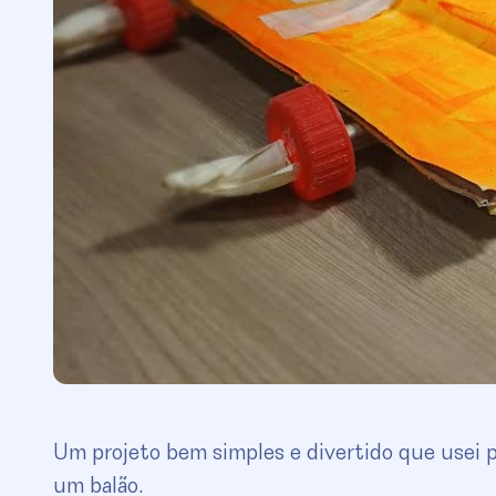
Um projeto bem simples e divertido que usei pa
um balão.