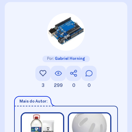
Por:
Gabriel Horning
3
299
0
0
Mais do Autor: